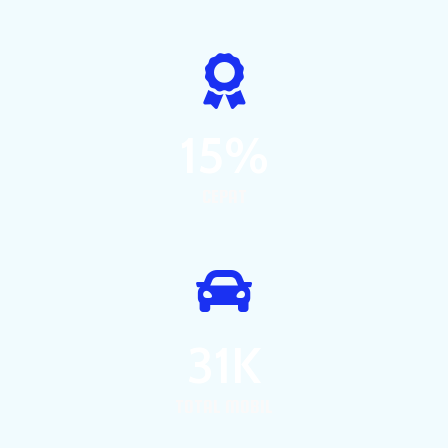
1
5
%
CEPAT
3
1
K
TOTAL MOBIL