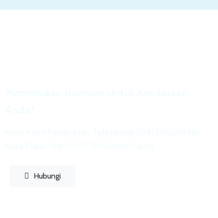
Memerlukan Bantuan Untuk Kendaraan
Anda?
Kirim Kami Pesan Atau Telephone (081333267996)
Buka Pukul 08:00-17:00 Senin-Sabtu
Hubungi